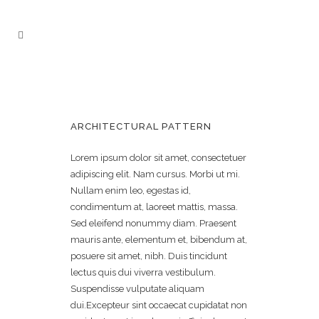
ARCHITECTURAL PATTERN
Lorem ipsum dolor sit amet, consectetuer
adipiscing elit. Nam cursus. Morbi ut mi.
Nullam enim leo, egestas id,
condimentum at, laoreet mattis, massa.
Sed eleifend nonummy diam. Praesent
mauris ante, elementum et, bibendum at,
posuere sit amet, nibh. Duis tincidunt
lectus quis dui viverra vestibulum.
Suspendisse vulputate aliquam
dui.Excepteur sint occaecat cupidatat non