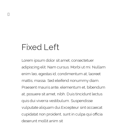
Fixed Left
Lorem ipsum dolor sit amet, consectetuer
adipiscing elit. Nam cursus. Morbi ut mi. Nullam
enim leo, egestas id, condimentum at, laoreet
mattis, massa. Sed eleifend nonummy diam.
Praesent mauris ante, elementum et, bibendum
at, posuere sit amet, nibh. Duis tincidunt lectus
quis dui viverra vestibulum. Suspendisse
vulputate aliquam dui.Excepteur sint occaecat
cupidatat non proident, sunt in culpa qui officia
deserunt mollit anim sit