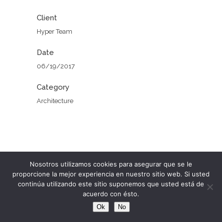
Client
Hyper Team
Date
06/19/2017
Category
Architecture
Nosotros utilizamos cookies para asegurar que se le
proporcione la mejor experiencia en nuestro sitio web. Si usted
continúa utilizando este sitio suponemos que usted está de
acuerdo con ésto.
Ok
No