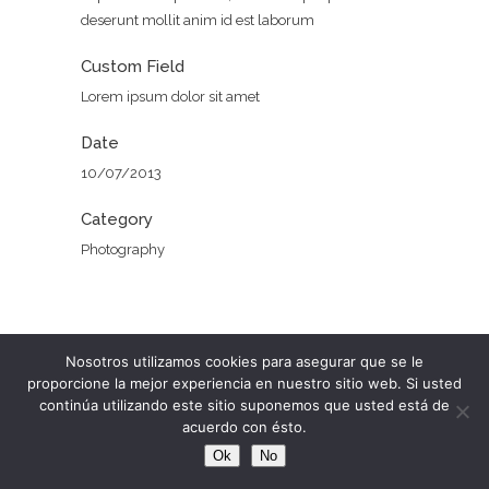
deserunt mollit anim id est laborum
Custom Field
Lorem ipsum dolor sit amet
Date
10/07/2013
Category
Photography
Nosotros utilizamos cookies para asegurar que se le
proporcione la mejor experiencia en nuestro sitio web. Si usted
continúa utilizando este sitio suponemos que usted está de
acuerdo con ésto.
Ok
No