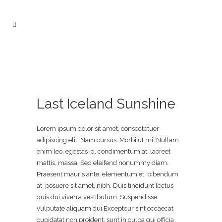
Last Iceland Sunshine
Lorem ipsum dolor sit amet, consectetuer
adipiscing elit. Nam cursus. Morbi ut mi. Nullam
enim leo, egestas id, condimentum at, laoreet
mattis, massa. Sed eleifend nonummy diam.
Praesent mauris ante, elementum et, bibendum
at, posuere sit amet, nibh. Duis tincidunt lectus
quis dui viverra vestibulum. Suspendisse
vulputate aliquam dui.Excepteur sint occaecat
cupidatat non proident, sunt in culpa qui officia